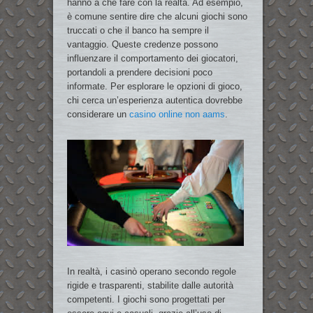
hanno a che fare con la realtà. Ad esempio,
è comune sentire dire che alcuni giochi sono
truccati o che il banco ha sempre il
vantaggio. Queste credenze possono
influenzare il comportamento dei giocatori,
portandoli a prendere decisioni poco
informate. Per esplorare le opzioni di gioco,
chi cerca un’esperienza autentica dovrebbe
considerare un
casino online non aams
.
In realtà, i casinò operano secondo regole
rigide e trasparenti, stabilite dalle autorità
competenti. I giochi sono progettati per