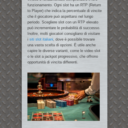
funzionamento. Ogni slot ha un RTP (Return
to Player) che indica la percentuale di vincite
che il giocatore può aspettarsi nel lungo
periodo. Scegliere slot con un RTP elevato
può incrementare le probabilità di successo.
Inoltre, molti giocatori consigliano di visitare
i
siti slot italiani
, dove è possibile trovare
una vasta scelta di opzioni. È utile anche
capire le diverse varianti, come le video slot
o le slot a jackpot progressivo, che offrono
opportunità di vincita differenti.