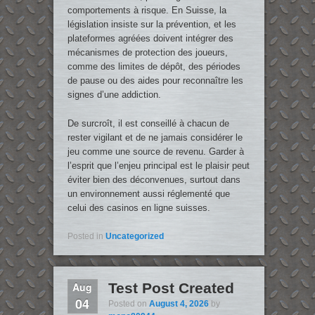
comportements à risque. En Suisse, la
législation insiste sur la prévention, et les
plateformes agréées doivent intégrer des
mécanismes de protection des joueurs,
comme des limites de dépôt, des périodes
de pause ou des aides pour reconnaître les
signes d’une addiction.
De surcroît, il est conseillé à chacun de
rester vigilant et de ne jamais considérer le
jeu comme une source de revenu. Garder à
l’esprit que l’enjeu principal est le plaisir peut
éviter bien des déconvenues, surtout dans
un environnement aussi réglementé que
celui des casinos en ligne suisses.
Posted in
Uncategorized
Aug
Test Post Created
04
Posted on
August 4, 2026
by