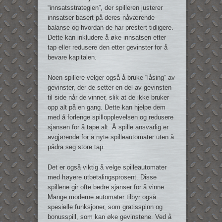
“innsatsstrategien”, der spilleren justerer
innsatser basert på deres nåværende
balanse og hvordan de har prestert tidligere.
Dette kan inkludere å øke innsatsen etter
tap eller redusere den etter gevinster for å
bevare kapitalen.
Noen spillere velger også å bruke “låsing” av
gevinster, der de setter en del av gevinsten
til side når de vinner, slik at de ikke bruker
opp alt på en gang. Dette kan hjelpe dem
med å forlenge spillopplevelsen og redusere
sjansen for å tape alt. Å spille ansvarlig er
avgjørende for å nyte spilleautomater uten å
pådra seg store tap.
Det er også viktig å velge spilleautomater
med høyere utbetalingsprosent. Disse
spillene gir ofte bedre sjanser for å vinne.
Mange moderne automater tilbyr også
spesielle funksjoner, som gratisspinn og
bonusspill, som kan øke gevinstene. Ved å