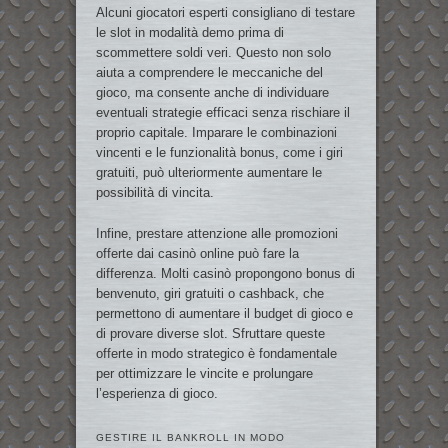
Alcuni giocatori esperti consigliano di testare
le slot in modalità demo prima di
scommettere soldi veri. Questo non solo
aiuta a comprendere le meccaniche del
gioco, ma consente anche di individuare
eventuali strategie efficaci senza rischiare il
proprio capitale. Imparare le combinazioni
vincenti e le funzionalità bonus, come i giri
gratuiti, può ulteriormente aumentare le
possibilità di vincita.
Infine, prestare attenzione alle promozioni
offerte dai casinò online può fare la
differenza. Molti casinò propongono bonus di
benvenuto, giri gratuiti o cashback, che
permettono di aumentare il budget di gioco e
di provare diverse slot. Sfruttare queste
offerte in modo strategico è fondamentale
per ottimizzare le vincite e prolungare
l’esperienza di gioco.
GESTIRE IL BANKROLL IN MODO