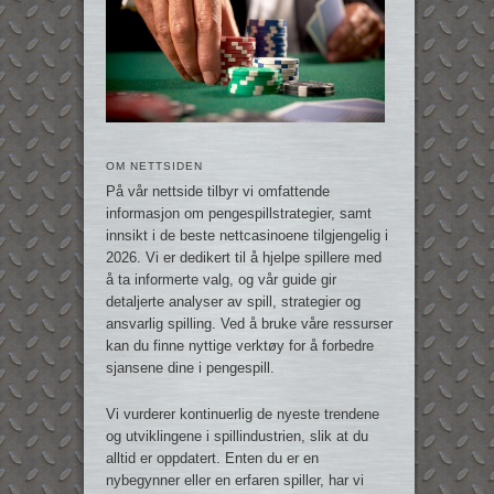
OM NETTSIDEN
På vår nettside tilbyr vi omfattende
informasjon om pengespillstrategier, samt
innsikt i de beste nettcasinoene tilgjengelig i
2026. Vi er dedikert til å hjelpe spillere med
å ta informerte valg, og vår guide gir
detaljerte analyser av spill, strategier og
ansvarlig spilling. Ved å bruke våre ressurser
kan du finne nyttige verktøy for å forbedre
sjansene dine i pengespill.
Vi vurderer kontinuerlig de nyeste trendene
og utviklingene i spillindustrien, slik at du
alltid er oppdatert. Enten du er en
nybegynner eller en erfaren spiller, har vi