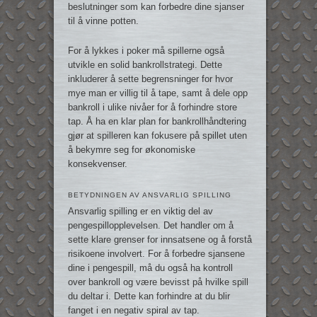
beslutninger som kan forbedre dine sjanser
til å vinne potten.
For å lykkes i poker må spillerne også
utvikle en solid bankrollstrategi. Dette
inkluderer å sette begrensninger for hvor
mye man er villig til å tape, samt å dele opp
bankroll i ulike nivåer for å forhindre store
tap. Å ha en klar plan for bankrollhåndtering
gjør at spilleren kan fokusere på spillet uten
å bekymre seg for økonomiske
konsekvenser.
BETYDNINGEN AV ANSVARLIG SPILLING
Ansvarlig spilling er en viktig del av
pengespillopplevelsen. Det handler om å
sette klare grenser for innsatsene og å forstå
risikoene involvert. For å forbedre sjansene
dine i pengespill, må du også ha kontroll
over bankroll og være bevisst på hvilke spill
du deltar i. Dette kan forhindre at du blir
fanget i en negativ spiral av tap.