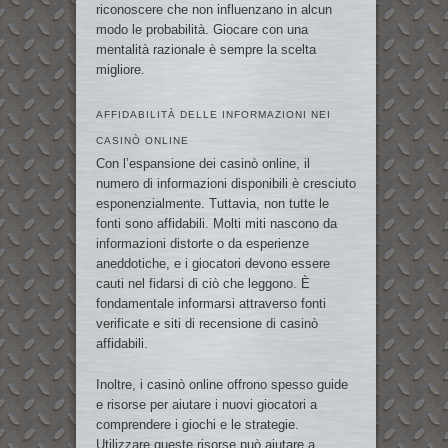
riconoscere che non influenzano in alcun
modo le probabilità. Giocare con una
mentalità razionale è sempre la scelta
migliore.
AFFIDABILITÀ DELLE INFORMAZIONI NEI
CASINÒ ONLINE
Con l’espansione dei casinò online, il
numero di informazioni disponibili è cresciuto
esponenzialmente. Tuttavia, non tutte le
fonti sono affidabili. Molti miti nascono da
informazioni distorte o da esperienze
aneddotiche, e i giocatori devono essere
cauti nel fidarsi di ciò che leggono. È
fondamentale informarsi attraverso fonti
verificate e siti di recensione di casinò
affidabili.
Inoltre, i casinò online offrono spesso guide
e risorse per aiutare i nuovi giocatori a
comprendere i giochi e le strategie.
Utilizzare queste risorse può aiutare a