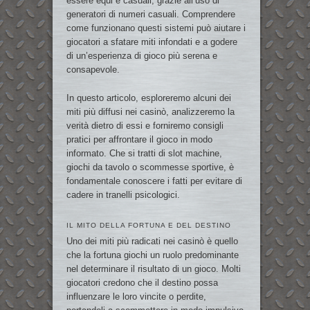
essere equi e casuali, grazie all’uso di
generatori di numeri casuali. Comprendere
come funzionano questi sistemi può aiutare i
giocatori a sfatare miti infondati e a godere
di un’esperienza di gioco più serena e
consapevole.
In questo articolo, esploreremo alcuni dei
miti più diffusi nei casinò, analizzeremo la
verità dietro di essi e forniremo consigli
pratici per affrontare il gioco in modo
informato. Che si tratti di slot machine,
giochi da tavolo o scommesse sportive, è
fondamentale conoscere i fatti per evitare di
cadere in tranelli psicologici.
IL MITO DELLA FORTUNA E DEL DESTINO
Uno dei miti più radicati nei casinò è quello
che la fortuna giochi un ruolo predominante
nel determinare il risultato di un gioco. Molti
giocatori credono che il destino possa
influenzare le loro vincite o perdite,