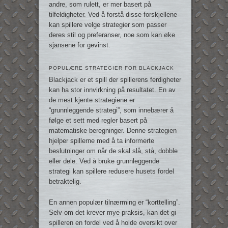
andre, som rulett, er mer basert på
tilfeldigheter. Ved å forstå disse forskjellene
kan spillere velge strategier som passer
deres stil og preferanser, noe som kan øke
sjansene for gevinst.
POPULÆRE STRATEGIER FOR BLACKJACK
Blackjack er et spill der spillerens ferdigheter
kan ha stor innvirkning på resultatet. En av
de mest kjente strategiene er
“grunnleggende strategi”, som innebærer å
følge et sett med regler basert på
matematiske beregninger. Denne strategien
hjelper spillerne med å ta informerte
beslutninger om når de skal slå, stå, dobble
eller dele. Ved å bruke grunnleggende
strategi kan spillere redusere husets fordel
betraktelig.
En annen populær tilnærming er “korttelling”.
Selv om det krever mye praksis, kan det gi
spilleren en fordel ved å holde oversikt over