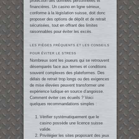
protection des données personnelles et
financières. Un casino en ligne sérieux,
conforme à la législation suisse, doit donc
proposer des options de dépôt et de retrait
sécurisées, tout en offrant des limites
raisonnables pour éviter les excès.
LES PIÈGES FRÉQUENTS ET LES CONSEILS
POUR ÉVITER LE STRESS
Nombreux sont les joueurs qui se retrouvent
désemparés face aux termes et conditions
souvent complexes des plateformes. Des
délais de retrait trop longs ou des exigences
de mise élevées peuvent transformer une
expérience ludique en source d’angoisse.
Comment éviter ces écueils ? Voici
quelques recommandations simples :
Vérifier systématiquement que le
casino possède une licence suisse
valide.
Privilégier les sites proposant des jeux