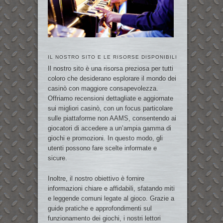
IL NOSTRO SITO E LE RISORSE DISPONIBILI
Il nostro sito è una risorsa preziosa per tutti
coloro che desiderano esplorare il mondo dei
casinò con maggiore consapevolezza.
Offriamo recensioni dettagliate e aggiornate
sui migliori casinò, con un focus particolare
sulle piattaforme non AAMS, consentendo ai
giocatori di accedere a un’ampia gamma di
giochi e promozioni. In questo modo, gli
utenti possono fare scelte informate e
sicure.
Inoltre, il nostro obiettivo è fornire
informazioni chiare e affidabili, sfatando miti
e leggende comuni legate al gioco. Grazie a
guide pratiche e approfondimenti sul
funzionamento dei giochi, i nostri lettori