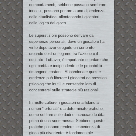
comportamenti, sebbene possano sembrare
innocui, possono portare a una dipendenza
dalla ritualistica, allontanando i giocatori
dalla logica del gioco.
Le superstizioni possono derivare da
esperienze personali, dove un giocatore ha
vinto dopo aver eseguito un certo rito,
creando così un legame tra l’azione e il
risultato. Tuttavia, è importante ricordare che
ogni partita è indipendente e le probabilità
rimangono costanti. Abbandonare queste
credenze può liberare i giocatori da pressioni
psicologiche inutili e consentire loro di
concentrarsi sulle strategie più razionali.
In molte culture, i giocatori si affidano a
numeri “fortunati” o a determinate pratiche,
come soffiare sulle dadi o incrociare le dita
prima di una scommessa. Sebbene queste
pratiche possano rendere l’esperienza di
gioco più divertente, è fondamentale