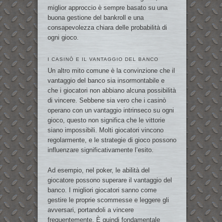
miglior approccio è sempre basato su una
buona gestione del bankroll e una
consapevolezza chiara delle probabilità di
ogni gioco.
I CASINÒ E IL VANTAGGIO DEL BANCO
Un altro mito comune è la convinzione che il
vantaggio del banco sia insormontabile e
che i giocatori non abbiano alcuna possibilità
di vincere. Sebbene sia vero che i casinò
operano con un vantaggio intrinseco su ogni
gioco, questo non significa che le vittorie
siano impossibili. Molti giocatori vincono
regolarmente, e le strategie di gioco possono
influenzare significativamente l’esito.
Ad esempio, nel poker, le abilità del
giocatore possono superare il vantaggio del
banco. I migliori giocatori sanno come
gestire le proprie scommesse e leggere gli
avversari, portandoli a vincere
frequentemente. È quindi fondamentale