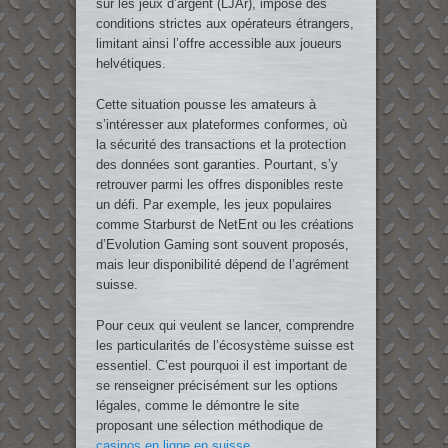
sur les jeux d’argent (LJAr), impose des
conditions strictes aux opérateurs étrangers,
limitant ainsi l’offre accessible aux joueurs
helvétiques.
Cette situation pousse les amateurs à
s’intéresser aux plateformes conformes, où
la sécurité des transactions et la protection
des données sont garanties. Pourtant, s’y
retrouver parmi les offres disponibles reste
un défi. Par exemple, les jeux populaires
comme Starburst de NetEnt ou les créations
d’Evolution Gaming sont souvent proposés,
mais leur disponibilité dépend de l’agrément
suisse.
Pour ceux qui veulent se lancer, comprendre
les particularités de l’écosystème suisse est
essentiel. C’est pourquoi il est important de
se renseigner précisément sur les options
légales, comme le démontre le site
proposant une sélection méthodique de
casinos en ligne en suisse
.