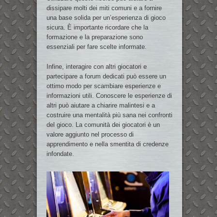
dissipare molti dei miti comuni e a fornire
una base solida per un’esperienza di gioco
sicura. È importante ricordare che la
formazione e la preparazione sono
essenziali per fare scelte informate.
Infine, interagire con altri giocatori e
partecipare a forum dedicati può essere un
ottimo modo per scambiare esperienze e
informazioni utili. Conoscere le esperienze di
altri può aiutare a chiarire malintesi e a
costruire una mentalità più sana nei confronti
del gioco. La comunità dei giocatori è un
valore aggiunto nel processo di
apprendimento e nella smentita di credenze
infondate.